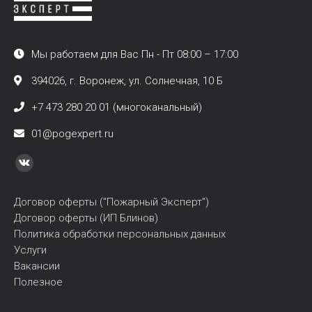
Мы работаем для Вас Пн - Пт 08:00 – 17:00
394026, г. Воронеж, ул. Солнечная, 10 Б
+7 473 280 20 01 (многоканальный)
01@pogexpert.ru
Найдите нас:
Вконтакте
page
Договор оферты ("Пожарный Эксперт")
opens
Договор оферты (ИП Блинов)
in
Политика обработки персональных данных
new
Услуги
window
Вакансии
Полезное