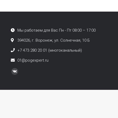
Мы работаем для Вас Пн - Пт 08:00 – 17:00
394026, г. Воронеж, ул. Солнечная, 10 Б
+7 473 280 20 01 (многоканальный)
01@pogexpert.ru
Найдите нас:
Вконтакте
page
opens
in
new
window