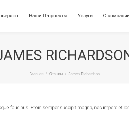
оверяют
Наши IT-проекты
Услуги
О компани
JAMES RICHARDSO
Вы здесь:
Главная
Отзывы
James Richardson
elerisque faucibus. Proin semper suscipit magna, nec imperdiet 