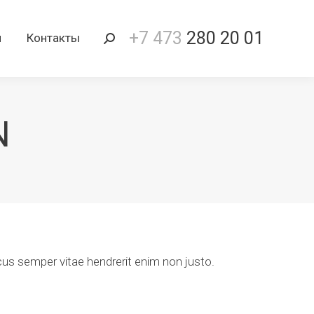
+7 473
280 20 01
и
Контакты
Поиск:
N
lacus semper vitae hendrerit enim non justo.