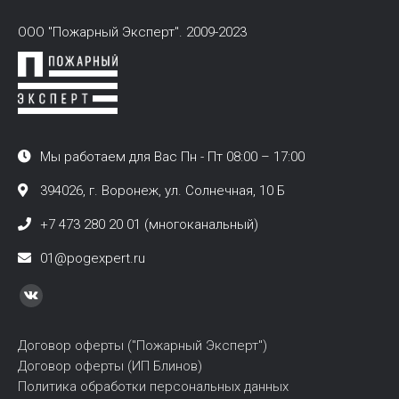
ООО "Пожарный Эксперт". 2009-2023
Мы работаем для Вас Пн - Пт 08:00 – 17:00
394026, г. Воронеж, ул. Солнечная, 10 Б
+7 473 280 20 01 (многоканальный)
01@pogexpert.ru
Найдите нас:
Вконтакте
page
Договор оферты ("Пожарный Эксперт")
opens
Договор оферты (ИП Блинов)
in
Политика обработки персональных данных
new