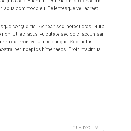
 sagittis sed. Etiam molestie lacus ac consequat
ctor lacus commodo eu. Pellentesque vel laoreet
isque congue nisl. Aenean sed laoreet eros. Nulla
e non. Ut leo lacus, vulputate sed dolor accumsan,
tra ex. Proin vel ultrices augue. Sed luctus
a nostra, per inceptos himenaeos. Proin maximus
СЛЕДУЮЩАЯ