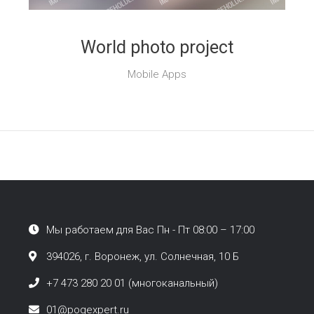
World photo project
Mobile Apps
Мы работаем для Вас Пн - Пт 08:00 – 17:00
394026, г. Воронеж, ул. Солнечная, 10 Б
+7 473 280 20 01 (многоканальный)
01@pogexpert.ru