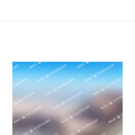
Next
project: