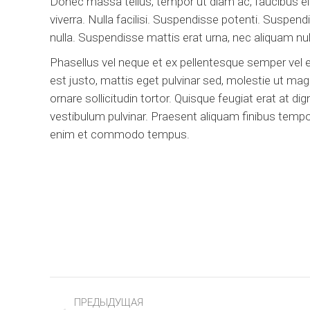
Donec massa tellus, tempor ut diam ac, faucibus el
viverra. Nulla facilisi. Suspendisse potenti. Suspe
nulla. Suspendisse mattis erat urna, nec aliquam n
Phasellus vel neque et ex pellentesque semper vel 
est justo, mattis eget pulvinar sed, molestie ut mag
ornare sollicitudin tortor. Quisque feugiat erat at 
vestibulum pulvinar. Praesent aliquam finibus tempo
enim et commodo tempus.
Project
ПРЕДЫДУЩАЯ