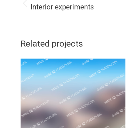
Interior experiments
Previous
navigation
project:
Related projects