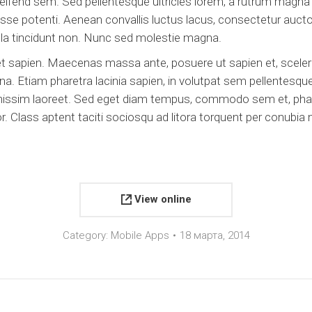
eifend sem. Sed pellentesque ultricies lorem, a rutrum magna
ndisse potenti. Aenean convallis luctus lacus, consectetur au
ulla tincidunt non. Nunc sed molestie magna.
et sapien. Maecenas massa ante, posuere ut sapien et, sceler
na. Etiam pharetra lacinia sapien, in volutpat sem pellentesqu
dignissim laoreet. Sed eget diam tempus, commodo sem et, phare
r. Class aptent taciti sociosqu ad litora torquent per conubi
View online
Category:
Mobile Apps
18 марта, 2014