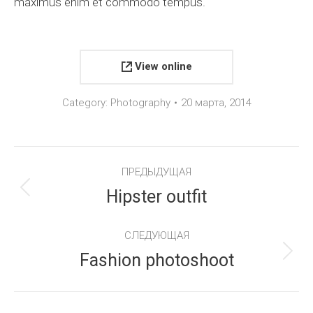
maximus enim et commodo tempus.
View online
Category:
Photography
20 марта, 2014
Project
ПРЕДЫДУЩАЯ
Hipster outfit
Previous
navigation
project:
СЛЕДУЮЩАЯ
Fashion photoshoot
Next
project: