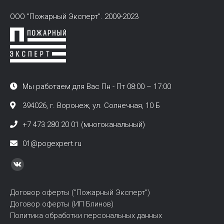
ООО "Пожарный Эксперт". 2009-2023
Мы работаем для Вас Пн - Пт 08:00 – 17:00
394026, г. Воронеж, ул. Солнечная, 10 Б
+7 473 280 20 01 (многоканальный)
01@pogexpert.ru
Найдите нас:
Вконтакте
page
Договор оферты ("Пожарный Эксперт")
opens
Договор оферты (ИП Блинов)
in
Политика обработки персональных данных
new